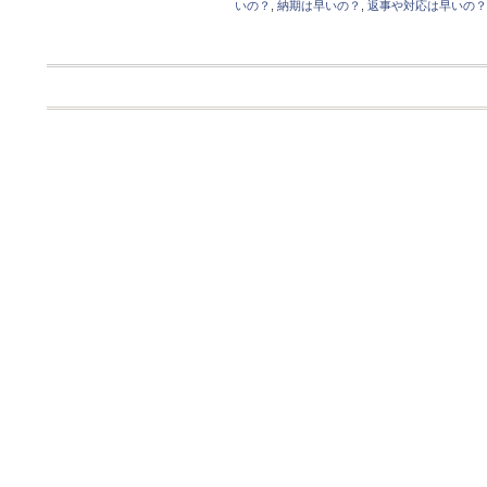
いの？
,
納期は早いの？
,
返事や対応は早いの？