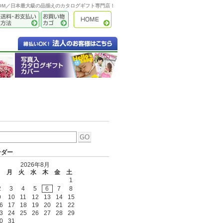
OOM／日本最大級の品揃えのカタログギフト専門店！
ンダー
2026年8月
日
月
火
水
木
金
土
1
2
3
4
5
6
7
8
9
10
11
12
13
14
15
6
17
18
19
20
21
22
3
24
25
26
27
28
29
0
31