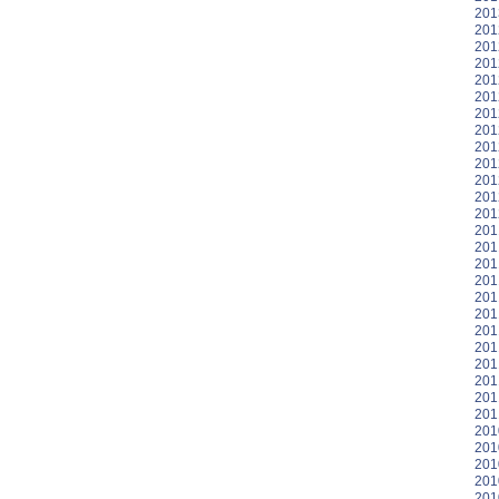
20
20
20
20
20
20
20
20
20
20
20
20
20
20
20
20
20
20
20
20
20
20
20
20
20
20
20
20
20
20