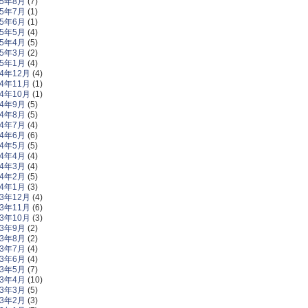
25年8月
(7)
25年7月
(1)
25年6月
(1)
25年5月
(4)
25年4月
(5)
25年3月
(2)
25年1月
(4)
24年12月
(4)
24年11月
(1)
24年10月
(1)
24年9月
(5)
24年8月
(5)
24年7月
(4)
24年6月
(6)
24年5月
(5)
24年4月
(4)
24年3月
(4)
24年2月
(5)
24年1月
(3)
23年12月
(4)
23年11月
(6)
23年10月
(3)
23年9月
(2)
23年8月
(2)
23年7月
(4)
23年6月
(4)
23年5月
(7)
23年4月
(10)
23年3月
(5)
23年2月
(3)