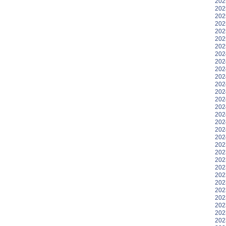
20
20
20
20
20
20
20
20
20
20
20
20
20
20
20
20
20
20
20
20
20
20
20
20
20
20
20
20
20
20