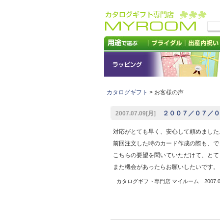
カタログギフト
> お客様の声
２００７／０７／０
2007.07.09[月]
対応がとても早く、安心して頼めました
前回注文した時のカード作成の際も、で
こちらの要望を聞いていただけて、とて
また機会があったらお願いしたいです。
カタログギフト専門店 マイルーム 2007.07