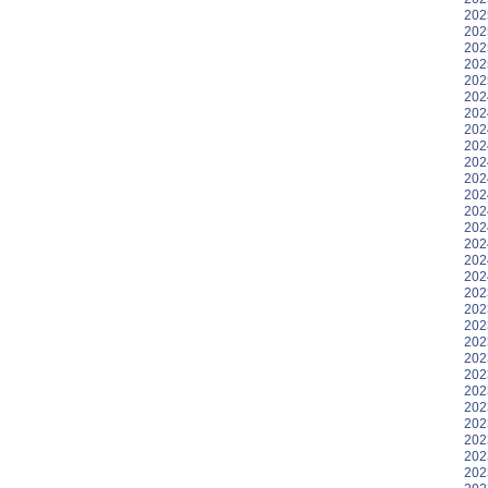
20
20
20
20
20
20
20
20
20
20
20
20
20
20
20
20
20
20
20
20
20
20
20
20
20
20
20
20
20