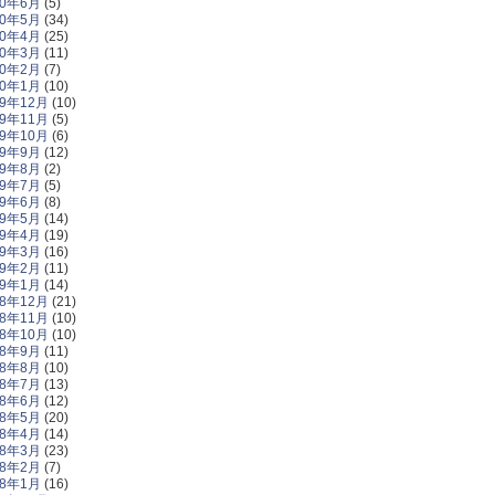
20年6月
(5)
20年5月
(34)
20年4月
(25)
20年3月
(11)
20年2月
(7)
20年1月
(10)
19年12月
(10)
19年11月
(5)
19年10月
(6)
19年9月
(12)
19年8月
(2)
19年7月
(5)
19年6月
(8)
19年5月
(14)
19年4月
(19)
19年3月
(16)
19年2月
(11)
19年1月
(14)
18年12月
(21)
18年11月
(10)
18年10月
(10)
18年9月
(11)
18年8月
(10)
18年7月
(13)
18年6月
(12)
18年5月
(20)
18年4月
(14)
18年3月
(23)
18年2月
(7)
18年1月
(16)