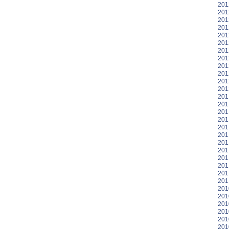
20
20
20
20
20
20
20
20
20
20
20
20
20
20
20
20
20
20
20
20
20
20
20
20
20
20
20
20
20
20