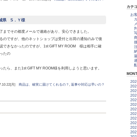
カテ
お
城県 S．Ｙ様
了までその都度メールで連絡があり、安心できました。
るのですが、他のネットショップは受付と出荷の通知のみで後
なかったのですが、1st GIFT MY ROOM 様は相手に確
ったの
、また1st GIFT MY ROOM様を利用しようと思います。
MONT
20
0.22[月]
商品は、確実に届けてくれるの？
,
返事や対応は早いの？
20
20
20
20
20
20
20
20
20
20
20
20