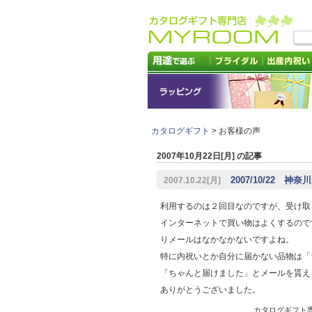
カタログギフト
> お客様の声
2007年10月22日[月] の記事
2007/10/22 神
2007.10.22[月]
利用するのは２回目なのですが、受け取
インターネットで買い物はよくするので
りメールはなかなかないですよね。
特に内祝いとか自分に届かない品物は「
「ちゃんと届けました」とメールを貰え
ありがとうございました。
カタログギフト専門