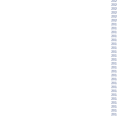
20
20
20
20
20
20
20
20
20
20
20
20
20
20
20
20
20
20
20
20
20
20
20
20
20
20
20
20
20
20