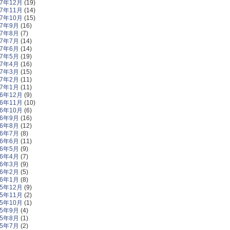
17年12月
(19)
17年11月
(14)
17年10月
(15)
17年9月
(16)
17年8月
(7)
17年7月
(14)
17年6月
(14)
17年5月
(19)
17年4月
(16)
17年3月
(15)
17年2月
(11)
17年1月
(11)
16年12月
(9)
16年11月
(10)
16年10月
(6)
16年9月
(16)
16年8月
(12)
16年7月
(8)
16年6月
(11)
16年5月
(9)
16年4月
(7)
16年3月
(9)
16年2月
(5)
16年1月
(8)
15年12月
(9)
15年11月
(2)
15年10月
(1)
15年9月
(4)
15年8月
(1)
15年7月
(2)