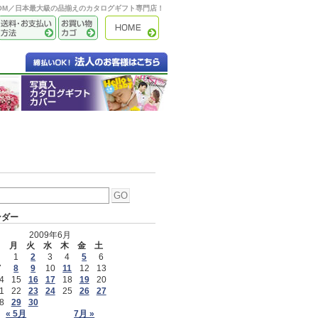
OOM／日本最大級の品揃えのカタログギフト専門店！
ンダー
2009年6月
日
月
火
水
木
金
土
1
2
3
4
5
6
7
8
9
10
11
12
13
4
15
16
17
18
19
20
1
22
23
24
25
26
27
8
29
30
« 5月
7月 »