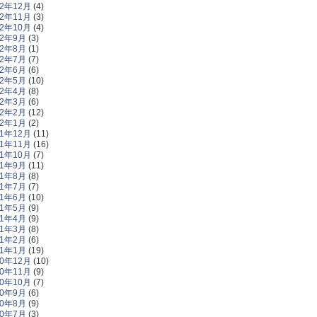
12年12月
(4)
12年11月
(3)
12年10月
(4)
12年9月
(3)
12年8月
(1)
12年7月
(7)
12年6月
(6)
12年5月
(10)
12年4月
(8)
12年3月
(6)
12年2月
(12)
12年1月
(2)
11年12月
(11)
11年11月
(16)
11年10月
(7)
11年9月
(11)
11年8月
(8)
11年7月
(7)
11年6月
(10)
11年5月
(9)
11年4月
(9)
11年3月
(8)
11年2月
(6)
11年1月
(19)
10年12月
(10)
10年11月
(9)
10年10月
(7)
10年9月
(6)
10年8月
(9)
10年7月
(3)