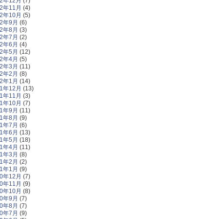
22年12月
(7)
22年11月
(4)
22年10月
(5)
22年9月
(6)
22年8月
(3)
22年7月
(2)
22年6月
(4)
22年5月
(12)
22年4月
(5)
22年3月
(11)
22年2月
(8)
22年1月
(14)
21年12月
(13)
21年11月
(3)
21年10月
(7)
21年9月
(11)
21年8月
(9)
21年7月
(6)
21年6月
(13)
21年5月
(18)
21年4月
(11)
21年3月
(8)
21年2月
(2)
21年1月
(9)
20年12月
(7)
20年11月
(9)
20年10月
(8)
20年9月
(7)
20年8月
(7)
20年7月
(9)