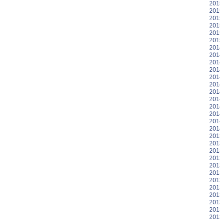
20
20
20
20
20
20
20
20
20
20
20
20
20
20
20
20
20
20
20
20
20
20
20
20
20
20
20
20
20
20