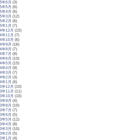
15年6月
(3)
15年5月
(6)
15年4月
(6)
15年3月
(12)
15年2月
(6)
15年1月
(7)
14年12月
(15)
14年11月
(7)
14年10月
(6)
14年9月
(16)
14年8月
(7)
14年7月
(8)
14年6月
(10)
14年5月
(15)
14年4月
(9)
14年3月
(7)
14年2月
(3)
14年1月
(6)
13年12月
(10)
13年11月
(11)
13年10月
(10)
13年9月
(4)
13年8月
(10)
13年7月
(7)
13年6月
(5)
13年5月
(12)
13年4月
(8)
13年3月
(10)
13年2月
(5)
13年1月
(4)