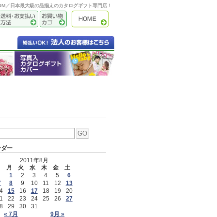
OOM／日本最大級の品揃えのカタログギフト専門店！
ンダー
2011年8月
日
月
火
水
木
金
土
1
2
3
4
5
6
7
8
9
10
11
12
13
4
15
16
17
18
19
20
1
22
23
24
25
26
27
8
29
30
31
« 7月
9月 »