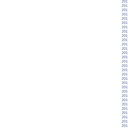
20
20
20
20
20
20
20
20
20
20
20
20
20
20
20
20
20
20
20
20
20
20
20
20
20
20
20
20
20
20