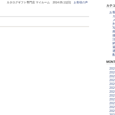
カタログギフト専門店 マイルーム 2014.05.11[日]
お客様の声
カテ
お
MONT
20
20
20
20
20
20
20
20
20
20
20
20
20