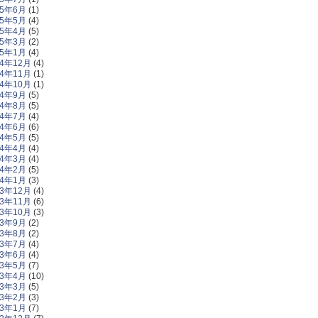
25年6月
(1)
25年5月
(4)
25年4月
(5)
25年3月
(2)
25年1月
(4)
24年12月
(4)
24年11月
(1)
24年10月
(1)
24年9月
(5)
24年8月
(5)
24年7月
(4)
24年6月
(6)
24年5月
(5)
24年4月
(4)
24年3月
(4)
24年2月
(5)
24年1月
(3)
23年12月
(4)
23年11月
(6)
23年10月
(3)
23年9月
(2)
23年8月
(2)
23年7月
(4)
23年6月
(4)
23年5月
(7)
23年4月
(10)
23年3月
(5)
23年2月
(3)
23年1月
(7)