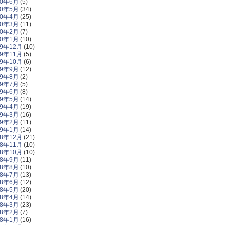
20年6月
(5)
20年5月
(34)
20年4月
(25)
20年3月
(11)
20年2月
(7)
20年1月
(10)
19年12月
(10)
19年11月
(5)
19年10月
(6)
19年9月
(12)
19年8月
(2)
19年7月
(5)
19年6月
(8)
19年5月
(14)
19年4月
(19)
19年3月
(16)
19年2月
(11)
19年1月
(14)
18年12月
(21)
18年11月
(10)
18年10月
(10)
18年9月
(11)
18年8月
(10)
18年7月
(13)
18年6月
(12)
18年5月
(20)
18年4月
(14)
18年3月
(23)
18年2月
(7)
18年1月
(16)