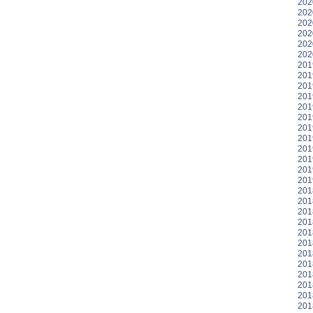
20
20
20
20
20
20
20
20
20
20
20
20
20
20
20
20
20
20
20
20
20
20
20
20
20
20
20
20
20
20