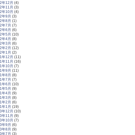
12年12月
(4)
12年11月
(3)
12年10月
(4)
12年9月
(3)
12年8月
(1)
12年7月
(7)
12年6月
(6)
12年5月
(10)
12年4月
(8)
12年3月
(6)
12年2月
(12)
12年1月
(2)
11年12月
(11)
11年11月
(16)
11年10月
(7)
11年9月
(11)
11年8月
(8)
11年7月
(7)
11年6月
(10)
11年5月
(9)
11年4月
(9)
11年3月
(8)
11年2月
(6)
11年1月
(19)
10年12月
(10)
10年11月
(9)
10年10月
(7)
10年9月
(6)
10年8月
(9)
10年7月
(3)