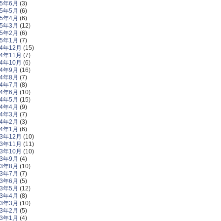
15年6月
(3)
15年5月
(6)
15年4月
(6)
15年3月
(12)
15年2月
(6)
15年1月
(7)
14年12月
(15)
14年11月
(7)
14年10月
(6)
14年9月
(16)
14年8月
(7)
14年7月
(8)
14年6月
(10)
14年5月
(15)
14年4月
(9)
14年3月
(7)
14年2月
(3)
14年1月
(6)
13年12月
(10)
13年11月
(11)
13年10月
(10)
13年9月
(4)
13年8月
(10)
13年7月
(7)
13年6月
(5)
13年5月
(12)
13年4月
(8)
13年3月
(10)
13年2月
(5)
13年1月
(4)