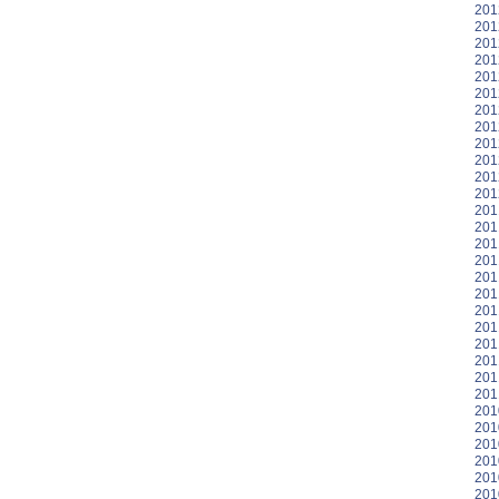
20
20
20
20
20
20
20
20
20
20
20
20
20
20
20
20
20
20
20
20
20
20
20
20
20
20
20
20
20
20