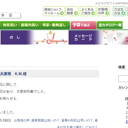
カタログギフトのMYR
検索
庫県 K.M.様
応に関して、
カレ
応があり、大変好印象でした。
お知らせも、
いました。
1
2
.29[日]
お客様の声
,
接客態度は良いの？
,
返事や対応は早いの？
,
過
2
去の注文者は満足してるの？