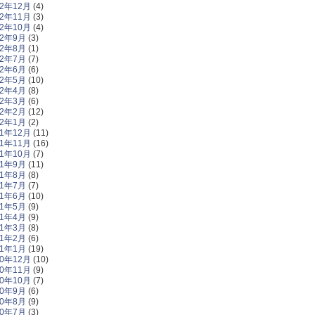
12年12月
(4)
12年11月
(3)
12年10月
(4)
12年9月
(3)
12年8月
(1)
12年7月
(7)
12年6月
(6)
12年5月
(10)
12年4月
(8)
12年3月
(6)
12年2月
(12)
12年1月
(2)
11年12月
(11)
11年11月
(16)
11年10月
(7)
11年9月
(11)
11年8月
(8)
11年7月
(7)
11年6月
(10)
11年5月
(9)
11年4月
(9)
11年3月
(8)
11年2月
(6)
11年1月
(19)
10年12月
(10)
10年11月
(9)
10年10月
(7)
10年9月
(6)
10年8月
(9)
10年7月
(3)