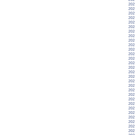
20
20
20
20
20
20
20
20
20
20
20
20
20
20
20
20
20
20
20
20
20
20
20
20
20
20
20
20
20