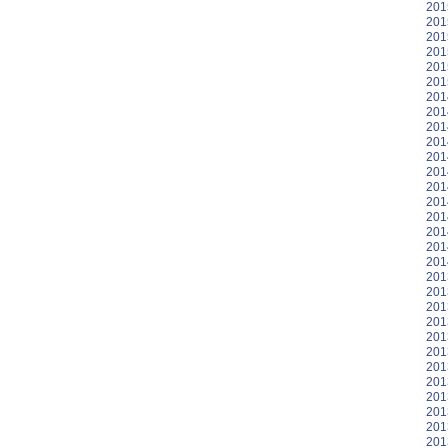
20
20
20
20
20
20
20
20
20
20
20
20
20
20
20
20
20
20
20
20
20
20
20
20
20
20
20
20
20
20