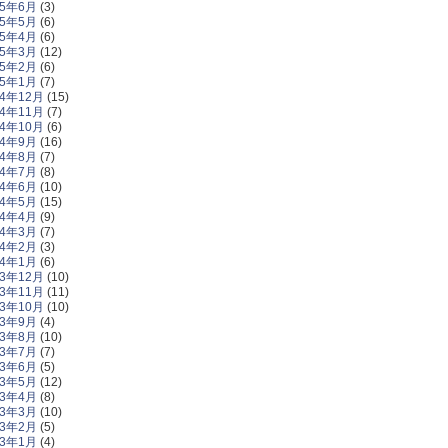
15年6月
(3)
15年5月
(6)
15年4月
(6)
15年3月
(12)
15年2月
(6)
15年1月
(7)
14年12月
(15)
14年11月
(7)
14年10月
(6)
14年9月
(16)
14年8月
(7)
14年7月
(8)
14年6月
(10)
14年5月
(15)
14年4月
(9)
14年3月
(7)
14年2月
(3)
14年1月
(6)
13年12月
(10)
13年11月
(11)
13年10月
(10)
13年9月
(4)
13年8月
(10)
13年7月
(7)
13年6月
(5)
13年5月
(12)
13年4月
(8)
13年3月
(10)
13年2月
(5)
13年1月
(4)