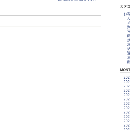
カテ
お
MONT
20
20
20
20
20
20
20
20
20
20
20
20
20