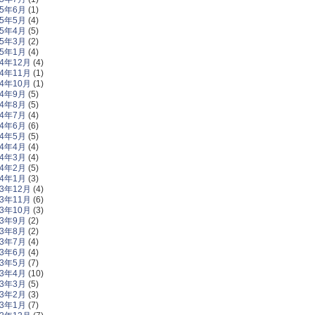
25年6月
(1)
25年5月
(4)
25年4月
(5)
25年3月
(2)
25年1月
(4)
24年12月
(4)
24年11月
(1)
24年10月
(1)
24年9月
(5)
24年8月
(5)
24年7月
(4)
24年6月
(6)
24年5月
(5)
24年4月
(4)
24年3月
(4)
24年2月
(5)
24年1月
(3)
23年12月
(4)
23年11月
(6)
23年10月
(3)
23年9月
(2)
23年8月
(2)
23年7月
(4)
23年6月
(4)
23年5月
(7)
23年4月
(10)
23年3月
(5)
23年2月
(3)
23年1月
(7)