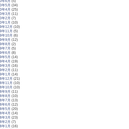
20年6月
(5)
20年5月
(34)
20年4月
(25)
20年3月
(11)
20年2月
(7)
20年1月
(10)
19年12月
(10)
19年11月
(5)
19年10月
(6)
19年9月
(12)
19年8月
(2)
19年7月
(5)
19年6月
(8)
19年5月
(14)
19年4月
(19)
19年3月
(16)
19年2月
(11)
19年1月
(14)
18年12月
(21)
18年11月
(10)
18年10月
(10)
18年9月
(11)
18年8月
(10)
18年7月
(13)
18年6月
(12)
18年5月
(20)
18年4月
(14)
18年3月
(23)
18年2月
(7)
18年1月
(16)