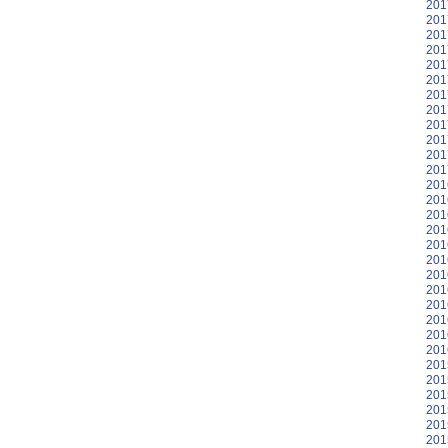
20
20
20
20
20
20
20
20
20
20
20
20
20
20
20
20
20
20
20
20
20
20
20
20
20
20
20
20
20
20