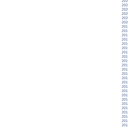
20
20
20
20
20
20
20
20
20
20
20
20
20
20
20
20
20
20
20
20
20
20
20
20
20
20
20
20
20
20