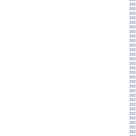
20
20
20
20
20
20
20
20
20
20
20
20
20
20
20
20
20
20
20
20
20
20
20
20
20
20
20
20
20