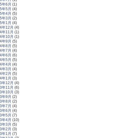
25年6月
(1)
25年5月
(4)
25年4月
(5)
25年3月
(2)
25年1月
(4)
24年12月
(4)
24年11月
(1)
24年10月
(1)
24年9月
(5)
24年8月
(5)
24年7月
(4)
24年6月
(6)
24年5月
(5)
24年4月
(4)
24年3月
(4)
24年2月
(5)
24年1月
(3)
23年12月
(4)
23年11月
(6)
23年10月
(3)
23年9月
(2)
23年8月
(2)
23年7月
(4)
23年6月
(4)
23年5月
(7)
23年4月
(10)
23年3月
(5)
23年2月
(3)
23年1月
(7)