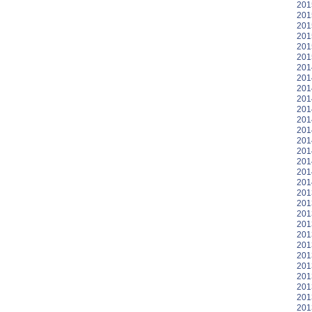
20
20
20
20
20
20
20
20
20
20
20
20
20
20
20
20
20
20
20
20
20
20
20
20
20
20
20
20
20
20