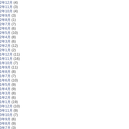
12年12月
(4)
12年11月
(3)
12年10月
(4)
12年9月
(3)
12年8月
(1)
12年7月
(7)
12年6月
(6)
12年5月
(10)
12年4月
(8)
12年3月
(6)
12年2月
(12)
12年1月
(2)
11年12月
(11)
11年11月
(16)
11年10月
(7)
11年9月
(11)
11年8月
(8)
11年7月
(7)
11年6月
(10)
11年5月
(9)
11年4月
(9)
11年3月
(8)
11年2月
(6)
11年1月
(19)
10年12月
(10)
10年11月
(9)
10年10月
(7)
10年9月
(6)
10年8月
(9)
10年7月
(3)