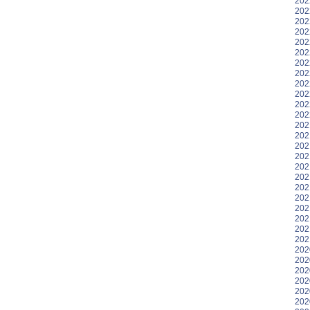
20
20
20
20
20
20
20
20
20
20
20
20
20
20
20
20
20
20
20
20
20
20
20
20
20
20
20
20
20
20