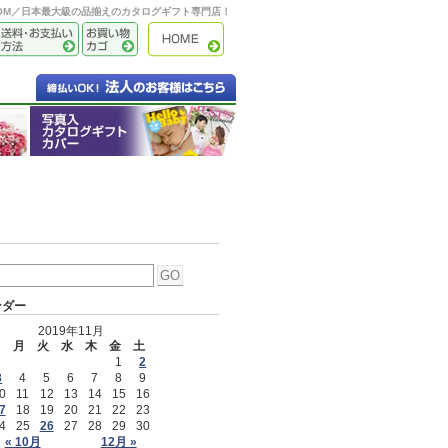
OOM／日本最大級の品揃えのカタログギフト専門店！
ンダー
2019年11月
日
月
火
水
木
金
土
1
2
3
4
5
6
7
8
9
0
11
12
13
14
15
16
7
18
19
20
21
22
23
4
25
26
27
28
29
30
« 10月
12月 »