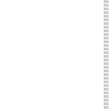
20
20
20
20
20
20
20
20
20
20
20
20
20
20
20
20
20
20
20
20
20
20
20
20
20
20
20
20
20
20