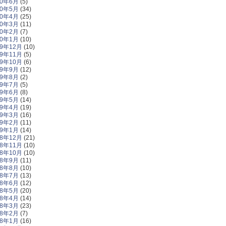
20年6月
(5)
20年5月
(34)
20年4月
(25)
20年3月
(11)
20年2月
(7)
20年1月
(10)
19年12月
(10)
19年11月
(5)
19年10月
(6)
19年9月
(12)
19年8月
(2)
19年7月
(5)
19年6月
(8)
19年5月
(14)
19年4月
(19)
19年3月
(16)
19年2月
(11)
19年1月
(14)
18年12月
(21)
18年11月
(10)
18年10月
(10)
18年9月
(11)
18年8月
(10)
18年7月
(13)
18年6月
(12)
18年5月
(20)
18年4月
(14)
18年3月
(23)
18年2月
(7)
18年1月
(16)