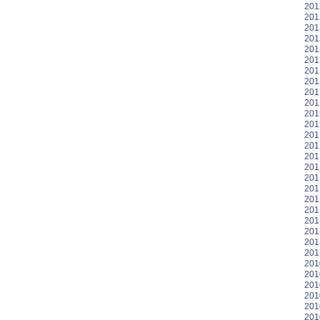
20
20
20
20
20
20
20
20
20
20
20
20
20
20
20
20
20
20
20
20
20
20
20
20
20
20
20
20
20
20