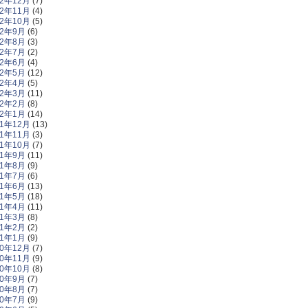
22年12月
(7)
22年11月
(4)
22年10月
(5)
22年9月
(6)
22年8月
(3)
22年7月
(2)
22年6月
(4)
22年5月
(12)
22年4月
(5)
22年3月
(11)
22年2月
(8)
22年1月
(14)
21年12月
(13)
21年11月
(3)
21年10月
(7)
21年9月
(11)
21年8月
(9)
21年7月
(6)
21年6月
(13)
21年5月
(18)
21年4月
(11)
21年3月
(8)
21年2月
(2)
21年1月
(9)
20年12月
(7)
20年11月
(9)
20年10月
(8)
20年9月
(7)
20年8月
(7)
20年7月
(9)