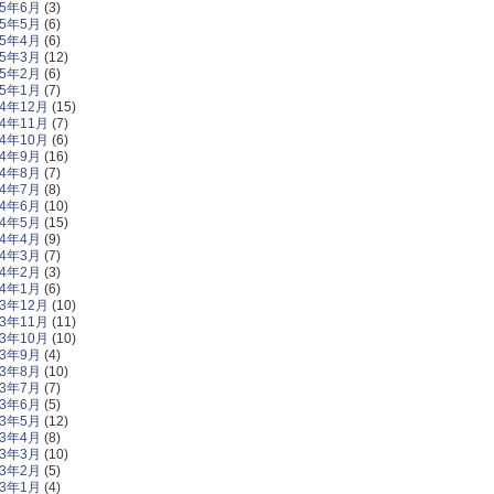
15年6月
(3)
15年5月
(6)
15年4月
(6)
15年3月
(12)
15年2月
(6)
15年1月
(7)
14年12月
(15)
14年11月
(7)
14年10月
(6)
14年9月
(16)
14年8月
(7)
14年7月
(8)
14年6月
(10)
14年5月
(15)
14年4月
(9)
14年3月
(7)
14年2月
(3)
14年1月
(6)
13年12月
(10)
13年11月
(11)
13年10月
(10)
13年9月
(4)
13年8月
(10)
13年7月
(7)
13年6月
(5)
13年5月
(12)
13年4月
(8)
13年3月
(10)
13年2月
(5)
13年1月
(4)