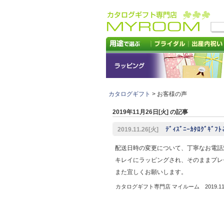
カタログギフト
> お客様の声
2019年11月26日[火] の記事
ﾃﾞｨｽﾞﾆｰｶﾀﾛｸﾞｷ
2019.11.26[火]
配送日時の変更について、丁寧なお電話
キレイにラッピングされ、そのままプレ
また宜しくお願いします。
カタログギフト専門店 マイルーム 2019.11.