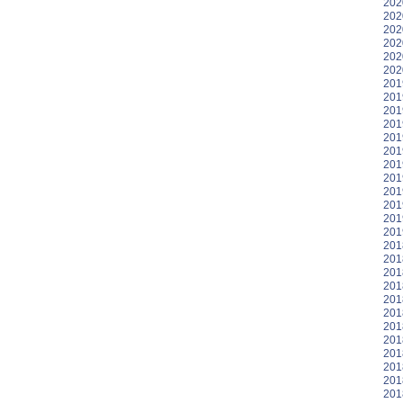
20
20
20
20
20
20
20
20
20
20
20
20
20
20
20
20
20
20
20
20
20
20
20
20
20
20
20
20
20
20