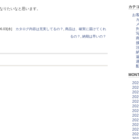
カテ
なりたいなと思います。
お
.03[水]
カタログ内容は充実してるの？
,
商品は、確実に届けてくれ
るの？
,
納期は早いの？
MONT
20
20
20
20
20
20
20
20
20
20
20
20
20