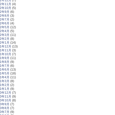
22年12月
(7)
22年11月
(4)
22年10月
(5)
22年9月
(6)
22年8月
(3)
22年7月
(2)
22年6月
(4)
22年5月
(12)
22年4月
(5)
22年3月
(11)
22年2月
(8)
22年1月
(14)
21年12月
(13)
21年11月
(3)
21年10月
(7)
21年9月
(11)
21年8月
(9)
21年7月
(6)
21年6月
(13)
21年5月
(18)
21年4月
(11)
21年3月
(8)
21年2月
(2)
21年1月
(9)
20年12月
(7)
20年11月
(9)
20年10月
(8)
20年9月
(7)
20年8月
(7)
20年7月
(9)