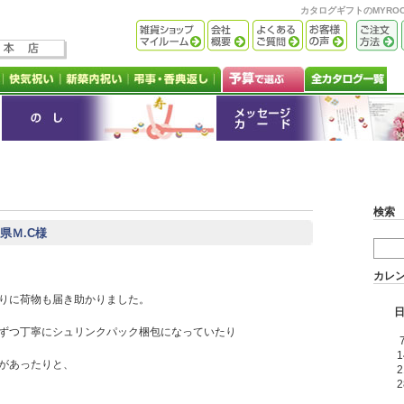
カタログギフトのMYR
検索
県Ｍ.C様
カレ
りに荷物も届き助かりました。
ずつ丁寧にシュリンクパック梱包になっていたり
1
があったりと、
2
2