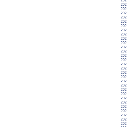
20
20
20
20
20
20
20
20
20
20
20
20
20
20
20
20
20
20
20
20
20
20
20
20
20
20
20
20
20
20