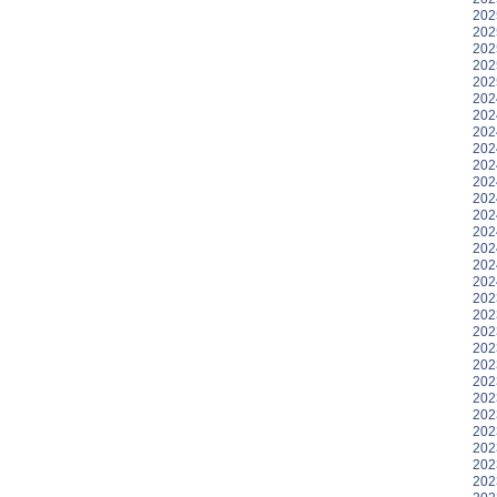
20
20
20
20
20
20
20
20
20
20
20
20
20
20
20
20
20
20
20
20
20
20
20
20
20
20
20
20
20