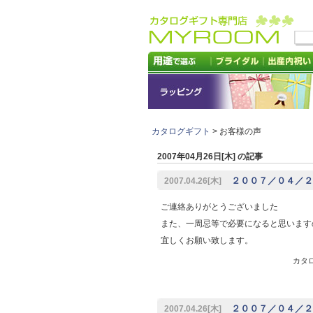
カタログギフト
> お客様の声
2007年04月26日[木] の記事
２００７／０４／２
2007.04.26[木]
ご連絡ありがとうございました
また、一周忌等で必要になると思います
宜しくお願い致します。
カタロ
２００７／０４／２
2007.04.26[木]