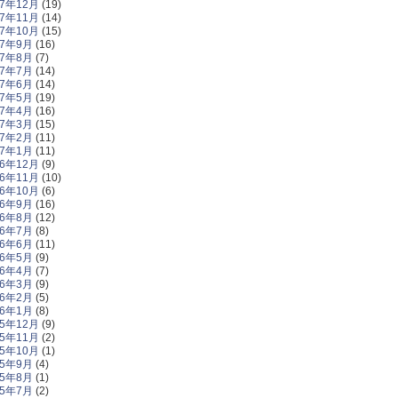
17年12月
(19)
17年11月
(14)
17年10月
(15)
17年9月
(16)
17年8月
(7)
17年7月
(14)
17年6月
(14)
17年5月
(19)
17年4月
(16)
17年3月
(15)
17年2月
(11)
17年1月
(11)
16年12月
(9)
16年11月
(10)
16年10月
(6)
16年9月
(16)
16年8月
(12)
16年7月
(8)
16年6月
(11)
16年5月
(9)
16年4月
(7)
16年3月
(9)
16年2月
(5)
16年1月
(8)
15年12月
(9)
15年11月
(2)
15年10月
(1)
15年9月
(4)
15年8月
(1)
15年7月
(2)