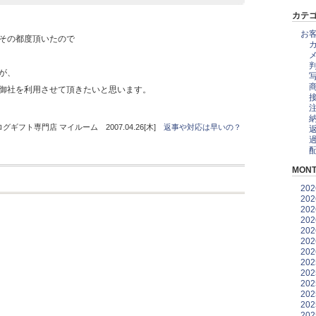
カテ
お
その都度頂いたので
が、
御社を利用させて頂きたいと思います。
グギフト専門店 マイルーム 2007.04.26[木]
返事や対応は早いの？
MONT
20
20
20
20
20
20
20
20
20
20
20
20
20