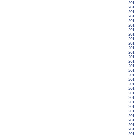
20
20
20
20
20
20
20
20
20
20
20
20
20
20
20
20
20
20
20
20
20
20
20
20
20
20
20
20
20
20