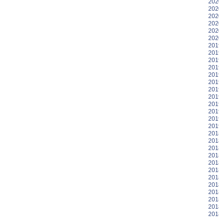
20
20
20
20
20
20
20
20
20
20
20
20
20
20
20
20
20
20
20
20
20
20
20
20
20
20
20
20
20
20