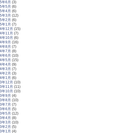
15年6月
(3)
15年5月
(6)
15年4月
(6)
15年3月
(12)
15年2月
(6)
15年1月
(7)
14年12月
(15)
14年11月
(7)
14年10月
(6)
14年9月
(16)
14年8月
(7)
14年7月
(8)
14年6月
(10)
14年5月
(15)
14年4月
(9)
14年3月
(7)
14年2月
(3)
14年1月
(6)
13年12月
(10)
13年11月
(11)
13年10月
(10)
13年9月
(4)
13年8月
(10)
13年7月
(7)
13年6月
(5)
13年5月
(12)
13年4月
(8)
13年3月
(10)
13年2月
(5)
13年1月
(4)