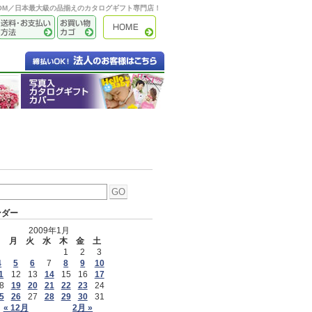
OOM／日本最大級の品揃えのカタログギフト専門店！
ンダー
2009年1月
日
月
火
水
木
金
土
1
2
3
4
5
6
7
8
9
10
1
12
13
14
15
16
17
8
19
20
21
22
23
24
5
26
27
28
29
30
31
« 12月
2月 »