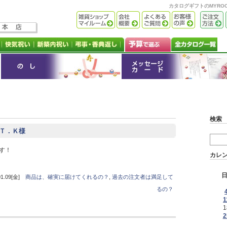
カタログギフトのMYR
検索
 Ｔ．Ｋ様
す！
カレ
.09[金]
商品は、確実に届けてくれるの？
,
過去の注文者は満足して
るの？
1
1
2