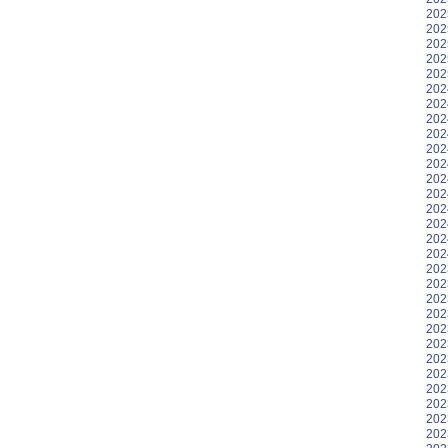
20
20
20
20
20
20
20
20
20
20
20
20
20
20
20
20
20
20
20
20
20
20
20
20
20
20
20
20
20