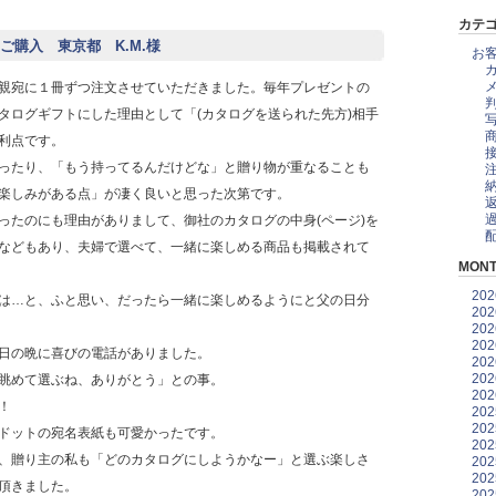
カテ
購入 東京都 K.M.様
お
親宛に１冊ずつ注文させていただきました。毎年プレゼントの
タログギフトにした理由として「(カタログを送られた先方)相手
利点です。
ったり、「もう持ってるんだけどな」と贈り物が重なることも
楽しみがある点」が凄く良いと思った次第です。
ったのにも理由がありまして、御社のカタログの中身(ページ)を
などもあり、夫婦で選べて、一緒に楽しめる商品も掲載されて
MONT
20
は…と、ふと思い、だったら一緒に楽しめるようにと父の日分
20
20
20
日の晩に喜びの電話がありました。
20
20
眺めて選ぶね、ありがとう」との事。
20
！
20
20
ドットの宛名表紙も可愛かったです。
20
、贈り主の私も「どのカタログにしようかなー」と選ぶ楽しさ
20
20
頂きました。
20