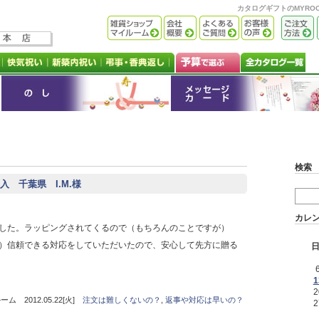
カタログギフトのMYR
検索
 千葉県 I.M.様
カレ
した。ラッピングされてくるので（もちろんのことですが）
）信頼できる対応をしていただいたので、安心して先方に贈る
1
2
 2012.05.22[火]
注文は難しくないの？
,
返事や対応は早いの？
2