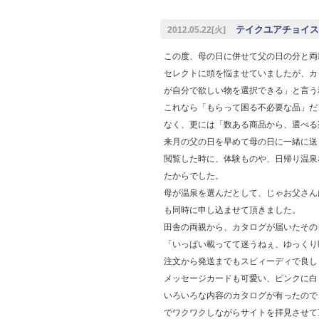
テイクユアチョイスご
2012.05.22[火]
この度、母の日に併せて父の日の分と両
セレクトに頭を悩ませていましたが、カ
が自分で欲しい物を選択できる」と言う
これなら「もらって困る不必要な品」だ
なく、更には「数ある商品から、選べる
来月の父の日を早めて母の日に一緒に送
閲覧した時に、体験ものや、日帰り温泉
たからでした。
母が温泉を選んだとして、じゃお父さん
も同時に申し込ませて頂きました。
田舎の両親から、カタログが届いたその
「いっぱい載ってて迷うねぇ、ゆっくり
注文から発送までもスピィーディで良し
メッセージカードも可愛い、ピンクに白
いろいろな内容のカタログが有ったので
でワクワクしながらサイトを拝見させて