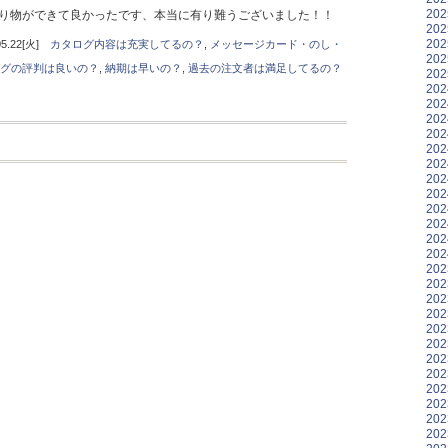
20
り物ができて良かったです、本当に有り難うございました！！
20
20
.22[火]
カタログ内容は充実してるの？
,
メッセージカード・のし・
20
グの評判は良いの？
,
納期は早いの？
,
過去の注文者は満足してるの？
20
20
20
20
20
20
20
20
20
20
20
20
20
20
20
20
20
20
20
20
20
20
20
20
20