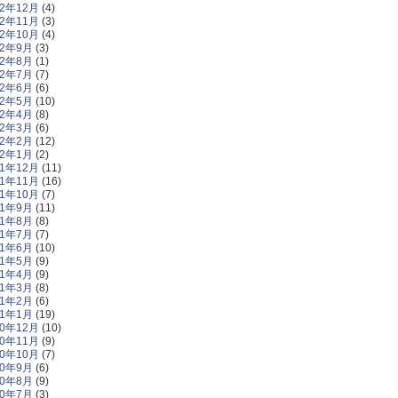
12年12月
(4)
12年11月
(3)
12年10月
(4)
12年9月
(3)
12年8月
(1)
12年7月
(7)
12年6月
(6)
12年5月
(10)
12年4月
(8)
12年3月
(6)
12年2月
(12)
12年1月
(2)
11年12月
(11)
11年11月
(16)
11年10月
(7)
11年9月
(11)
11年8月
(8)
11年7月
(7)
11年6月
(10)
11年5月
(9)
11年4月
(9)
11年3月
(8)
11年2月
(6)
11年1月
(19)
10年12月
(10)
10年11月
(9)
10年10月
(7)
10年9月
(6)
10年8月
(9)
10年7月
(3)