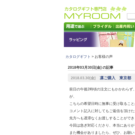
カタログギフト
> お客様の声
2018年03月30日[金] の記事
凛ご購入 東京都 
2018.03.30[金]
前日の午後2時頃の注文にもかかわらず
が、
こちらの希望日時に無事に受け取ること
コメント記入に対してもご返信を頂けた
先方へも遅滞なくお渡しすることができ
今回は急ぎ対応くださり、本当にありが
また機会がありましたら、ぜひ、お願い