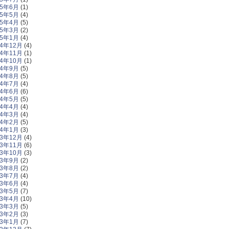
25年6月
(1)
25年5月
(4)
25年4月
(5)
25年3月
(2)
25年1月
(4)
24年12月
(4)
24年11月
(1)
24年10月
(1)
24年9月
(5)
24年8月
(5)
24年7月
(4)
24年6月
(6)
24年5月
(5)
24年4月
(4)
24年3月
(4)
24年2月
(5)
24年1月
(3)
23年12月
(4)
23年11月
(6)
23年10月
(3)
23年9月
(2)
23年8月
(2)
23年7月
(4)
23年6月
(4)
23年5月
(7)
23年4月
(10)
23年3月
(5)
23年2月
(3)
23年1月
(7)