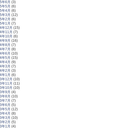
15年6月
(3)
15年5月
(6)
15年4月
(6)
15年3月
(12)
15年2月
(6)
15年1月
(7)
14年12月
(15)
14年11月
(7)
14年10月
(6)
14年9月
(16)
14年8月
(7)
14年7月
(8)
14年6月
(10)
14年5月
(15)
14年4月
(9)
14年3月
(7)
14年2月
(3)
14年1月
(6)
13年12月
(10)
13年11月
(11)
13年10月
(10)
13年9月
(4)
13年8月
(10)
13年7月
(7)
13年6月
(5)
13年5月
(12)
13年4月
(8)
13年3月
(10)
13年2月
(5)
13年1月
(4)