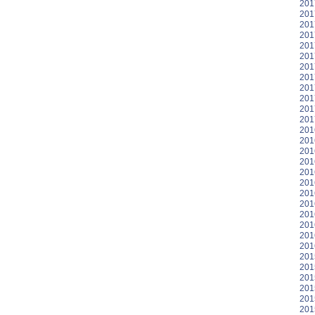
20
20
20
20
20
20
20
20
20
20
20
20
20
20
20
20
20
20
20
20
20
20
20
20
20
20
20
20
20
20