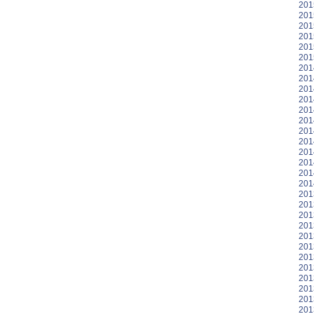
20
20
20
20
20
20
20
20
20
20
20
20
20
20
20
20
20
20
20
20
20
20
20
20
20
20
20
20
20
20