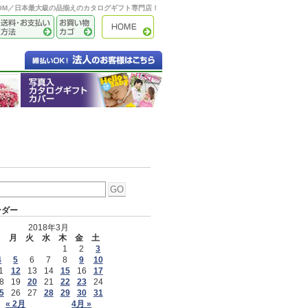
OOM／日本最大級の品揃えのカタログギフト専門店！
ンダー
2018年3月
日
月
火
水
木
金
土
1
2
3
4
5
6
7
8
9
10
1
12
13
14
15
16
17
8
19
20
21
22
23
24
5
26
27
28
29
30
31
« 2月
4月 »