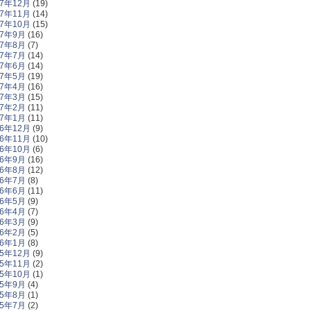
17年12月
(19)
17年11月
(14)
17年10月
(15)
17年9月
(16)
17年8月
(7)
17年7月
(14)
17年6月
(14)
17年5月
(19)
17年4月
(16)
17年3月
(15)
17年2月
(11)
17年1月
(11)
16年12月
(9)
16年11月
(10)
16年10月
(6)
16年9月
(16)
16年8月
(12)
16年7月
(8)
16年6月
(11)
16年5月
(9)
16年4月
(7)
16年3月
(9)
16年2月
(5)
16年1月
(8)
15年12月
(9)
15年11月
(2)
15年10月
(1)
15年9月
(4)
15年8月
(1)
15年7月
(2)