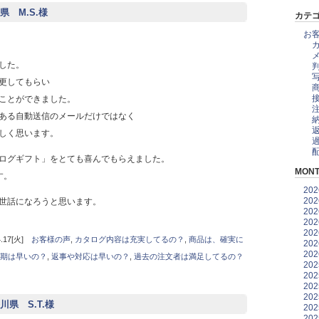
 M.S.様
カテ
お
した。
更してもらい
ことができました。
ある自動送信のメールだけではなく
しく思います。
ログギフト」をとても喜んでもらえました。
MONT
す。
20
20
世話になろうと思います。
20
20
20
17[火]
お客様の声
,
カタログ内容は充実してるの？
,
商品は、確実に
20
20
期は早いの？
,
返事や対応は早いの？
,
過去の注文者は満足してるの？
20
20
20
20
県 S.T.様
20
20