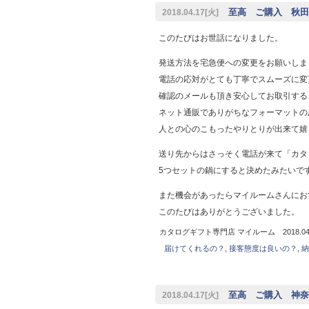
至高 ご購入 秋田県
2018.04.17[火]
このたびはお世話になりました。
発送方法を宅急便への変更をお願いしま
電話の応対がとても丁寧でスムーズに変
確認のメールも頂き安心してお取引する
ネット通販でありがちなフォーマットの
人との心のこもったやりとりが出来て嬉
送り先からはさっそく電話が来て「カタ
5つセットの鍋にすると決めたみたいで
また機会があったらマイルームさんにお
このたびはありがとうございました。
カタログギフト専門店 マイルーム 2018.04.
届けてくれるの？
,
接客態度は良いの？
,
納
至高 ご購入 神奈川
2018.04.17[火]