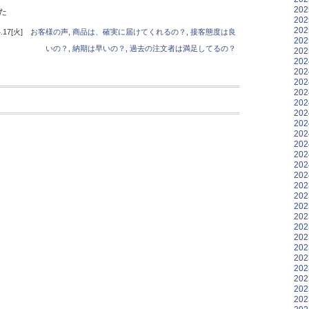
20
た
20
20
17[火]
お客様の声
,
商品は、確実に届けてくれるの？
,
接客態度は良
20
いの？
,
納期は早いの？
,
過去の注文者は満足してるの？
20
20
20
20
20
20
20
20
20
20
20
20
20
20
20
20
20
20
20
20
20
20
20
20
20