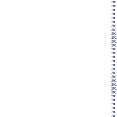
20
20
20
20
20
20
20
20
20
20
20
20
20
20
20
20
20
20
20
20
20
20
20
20
20
20
20
20
20
20