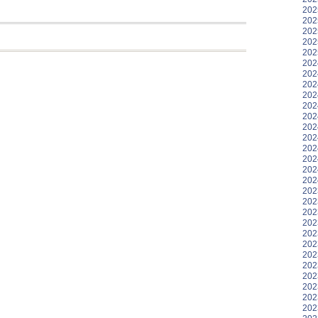
20
20
20
20
20
20
20
20
20
20
20
20
20
20
20
20
20
20
20
20
20
20
20
20
20
20
20
20
20