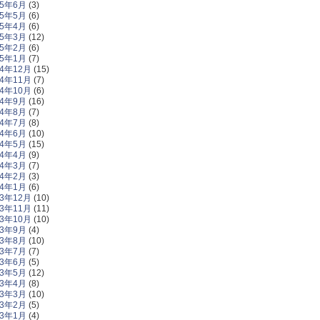
15年6月
(3)
15年5月
(6)
15年4月
(6)
15年3月
(12)
15年2月
(6)
15年1月
(7)
14年12月
(15)
14年11月
(7)
14年10月
(6)
14年9月
(16)
14年8月
(7)
14年7月
(8)
14年6月
(10)
14年5月
(15)
14年4月
(9)
14年3月
(7)
14年2月
(3)
14年1月
(6)
13年12月
(10)
13年11月
(11)
13年10月
(10)
13年9月
(4)
13年8月
(10)
13年7月
(7)
13年6月
(5)
13年5月
(12)
13年4月
(8)
13年3月
(10)
13年2月
(5)
13年1月
(4)