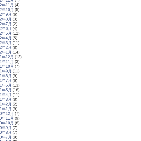
22年12月
(7)
22年11月
(4)
22年10月
(5)
22年9月
(6)
22年8月
(3)
22年7月
(2)
22年6月
(4)
22年5月
(12)
22年4月
(5)
22年3月
(11)
22年2月
(8)
22年1月
(14)
21年12月
(13)
21年11月
(3)
21年10月
(7)
21年9月
(11)
21年8月
(9)
21年7月
(6)
21年6月
(13)
21年5月
(18)
21年4月
(11)
21年3月
(8)
21年2月
(2)
21年1月
(9)
20年12月
(7)
20年11月
(9)
20年10月
(8)
20年9月
(7)
20年8月
(7)
20年7月
(9)