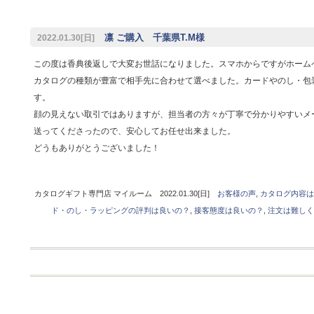
凛 ご購入 千葉県T.M様
2022.01.30[日]
この度は香典後返しで大変お世話になりました。スマホからですがホーム
カタログの種類が豊富で相手先に合わせて選べました。カードやのし・包
す。
顔の見えない取引ではありますが、担当者の方々が丁寧で分かりやすいメ
送ってくださったので、安心してお任せ出来ました。
どうもありがとうございました！
カタログギフト専門店 マイルーム 2022.01.30[日]
お客様の声
,
カタログ内容は
ド・のし・ラッピングの評判は良いの？
,
接客態度は良いの？
,
注文は難しく