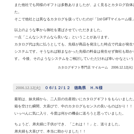
また他社でも同様のギフトは多数ありましたが、よく見るとカタログ自体
た。
そこで他社とは異なるカタログを扱っていたのが「1st GIFTマイルーム様
以上のような事から御社を選ばさせていただきました。
一点「こんなシステムなら良いな」ということがあります。
カタログ代は先に払うとしても、先様が商品を発注した時点で代金が発生
システムです。そうなれば頼まなかった先様の料金は発生せず御社も助か
す。 今後、そのようなシステムをご検討していただければ幸いかなという
カタログギフト専門店 マイルーム 2006.12.12[火
０６/１２/１２ 徳島県 Ｈ.Ｎ様
2006.12.12[火]
最初は、妹夫婦から、二人目の出産祝いにカタログギフトをもらいました
箱を空けた瞬間、大喜びで、中のカタログもセンスの良いものばかり！！
いっぺんに気に入り、今度は何かの機会に送ろうと思っていました。
ちょうど、弟夫婦に子供ができ、「これは！！」と、送りました。
弟夫婦も大喜びで、本当に助かりました！！