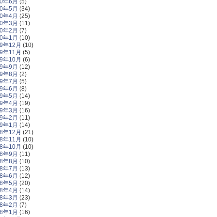
20年6月
(5)
20年5月
(34)
20年4月
(25)
20年3月
(11)
20年2月
(7)
20年1月
(10)
19年12月
(10)
19年11月
(5)
19年10月
(6)
19年9月
(12)
19年8月
(2)
19年7月
(5)
19年6月
(8)
19年5月
(14)
19年4月
(19)
19年3月
(16)
19年2月
(11)
19年1月
(14)
18年12月
(21)
18年11月
(10)
18年10月
(10)
18年9月
(11)
18年8月
(10)
18年7月
(13)
18年6月
(12)
18年5月
(20)
18年4月
(14)
18年3月
(23)
18年2月
(7)
18年1月
(16)