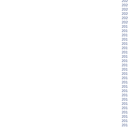
20
20
20
20
20
20
20
20
20
20
20
20
20
20
20
20
20
20
20
20
20
20
20
20
20
20
20
20
20
20