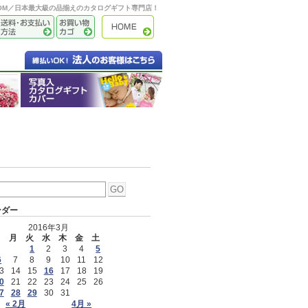
OOM／日本最大級の品揃えのカタログギフト専門店！
ンダー
2016年3月
日
月
火
水
木
金
土
1
2
3
4
5
6
7
8
9
10
11
12
3
14
15
16
17
18
19
0
21
22
23
24
25
26
7
28
29
30
31
« 2月
4月 »