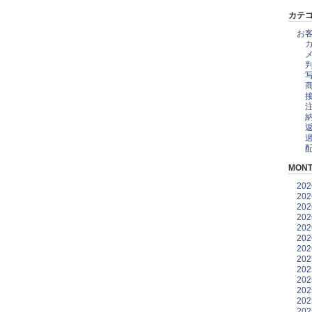
カテ
お
MONT
20
20
20
20
20
20
20
20
20
20
20
20
20