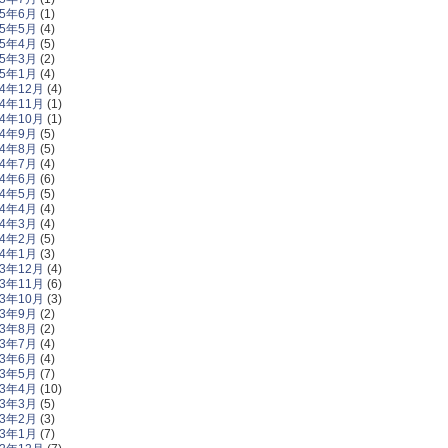
25年6月
(1)
25年5月
(4)
25年4月
(5)
25年3月
(2)
25年1月
(4)
24年12月
(4)
24年11月
(1)
24年10月
(1)
24年9月
(5)
24年8月
(5)
24年7月
(4)
24年6月
(6)
24年5月
(5)
24年4月
(4)
24年3月
(4)
24年2月
(5)
24年1月
(3)
23年12月
(4)
23年11月
(6)
23年10月
(3)
23年9月
(2)
23年8月
(2)
23年7月
(4)
23年6月
(4)
23年5月
(7)
23年4月
(10)
23年3月
(5)
23年2月
(3)
23年1月
(7)