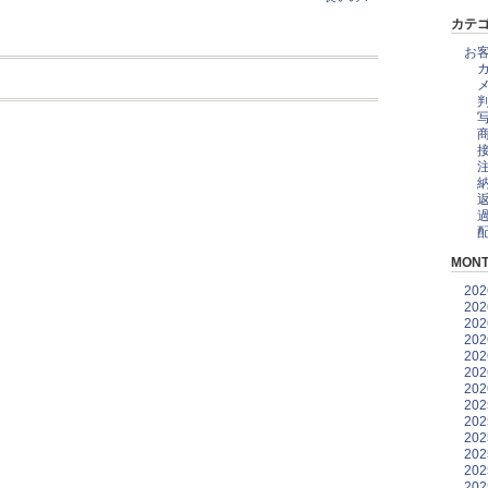
カテ
お
MONT
20
20
20
20
20
20
20
20
20
20
20
20
20