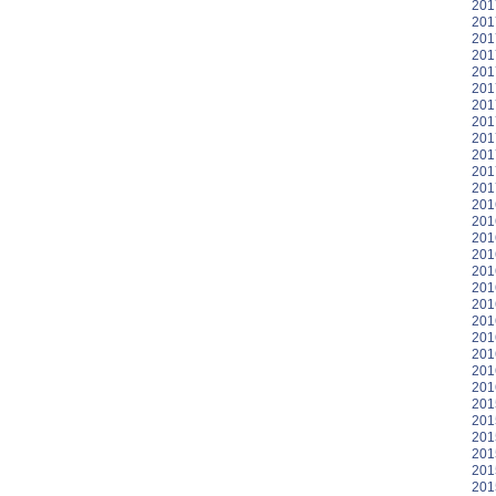
20
20
20
20
20
20
20
20
20
20
20
20
20
20
20
20
20
20
20
20
20
20
20
20
20
20
20
20
20
20