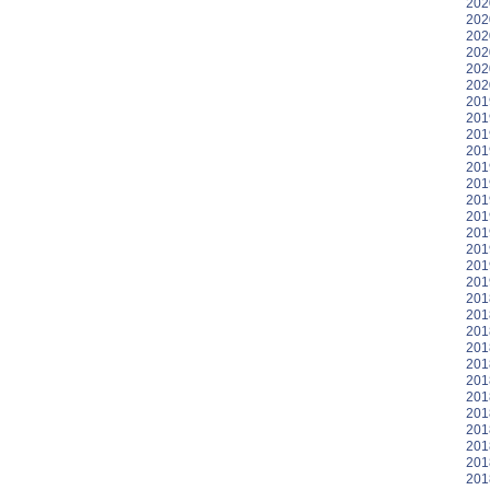
20
20
20
20
20
20
20
20
20
20
20
20
20
20
20
20
20
20
20
20
20
20
20
20
20
20
20
20
20
20