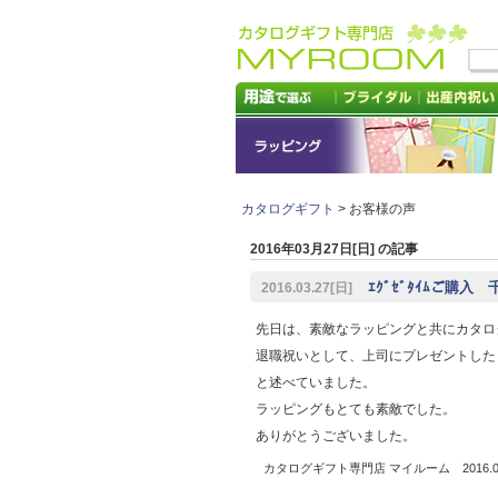
カタログギフト
> お客様の声
2016年03月27日[日] の記事
ｴｸﾞｾﾞﾀｲﾑご購入
2016.03.27[日]
先日は、素敵なラッピングと共にカタロ
退職祝いとして、上司にプレゼントした
と述べていました。
ラッピングもとても素敵でした。
ありがとうございました。
カタログギフト専門店 マイルーム 2016.03