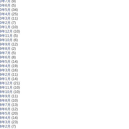
20年7月
(9)
20年6月
(5)
20年5月
(34)
20年4月
(25)
20年3月
(11)
20年2月
(7)
20年1月
(10)
19年12月
(10)
19年11月
(5)
19年10月
(6)
19年9月
(12)
19年8月
(2)
19年7月
(5)
19年6月
(8)
19年5月
(14)
19年4月
(19)
19年3月
(16)
19年2月
(11)
19年1月
(14)
18年12月
(21)
18年11月
(10)
18年10月
(10)
18年9月
(11)
18年8月
(10)
18年7月
(13)
18年6月
(12)
18年5月
(20)
18年4月
(14)
18年3月
(23)
18年2月
(7)