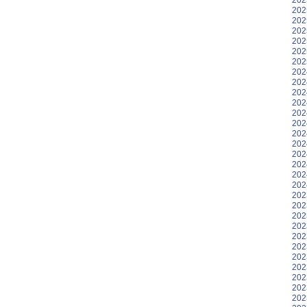
20
20
20
20
20
20
20
20
20
20
20
20
20
20
20
20
20
20
20
20
20
20
20
20
20
20
20
20
20