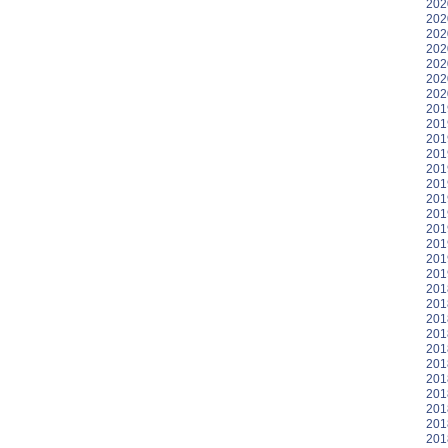
20
20
20
20
20
20
20
20
20
20
20
20
20
20
20
20
20
20
20
20
20
20
20
20
20
20
20
20
20
20