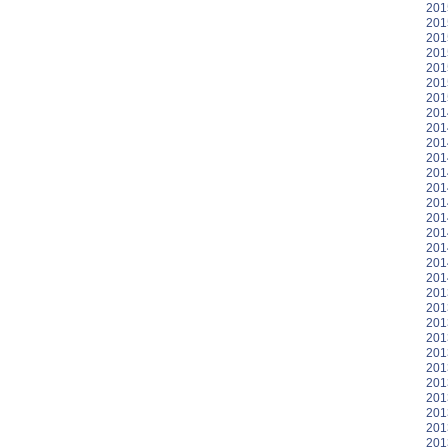
20
20
20
20
20
20
20
20
20
20
20
20
20
20
20
20
20
20
20
20
20
20
20
20
20
20
20
20
20
20