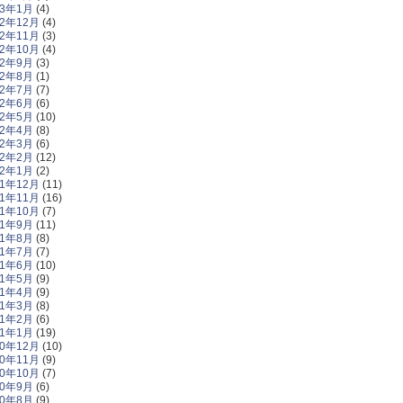
13年1月
(4)
12年12月
(4)
12年11月
(3)
12年10月
(4)
12年9月
(3)
12年8月
(1)
12年7月
(7)
12年6月
(6)
12年5月
(10)
12年4月
(8)
12年3月
(6)
12年2月
(12)
12年1月
(2)
11年12月
(11)
11年11月
(16)
11年10月
(7)
11年9月
(11)
11年8月
(8)
11年7月
(7)
11年6月
(10)
11年5月
(9)
11年4月
(9)
11年3月
(8)
11年2月
(6)
11年1月
(19)
10年12月
(10)
10年11月
(9)
10年10月
(7)
10年9月
(6)
10年8月
(9)