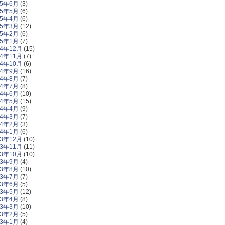
15年6月
(3)
15年5月
(6)
15年4月
(6)
15年3月
(12)
15年2月
(6)
15年1月
(7)
14年12月
(15)
14年11月
(7)
14年10月
(6)
14年9月
(16)
14年8月
(7)
14年7月
(8)
14年6月
(10)
14年5月
(15)
14年4月
(9)
14年3月
(7)
14年2月
(3)
14年1月
(6)
13年12月
(10)
13年11月
(11)
13年10月
(10)
13年9月
(4)
13年8月
(10)
13年7月
(7)
13年6月
(5)
13年5月
(12)
13年4月
(8)
13年3月
(10)
13年2月
(5)
13年1月
(4)