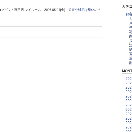
カテ
グギフト専門店 マイルーム 2007.05.04[金]
返事や対応は早いの？
お
MONT
20
20
20
20
20
20
20
20
20
20
20
20
20