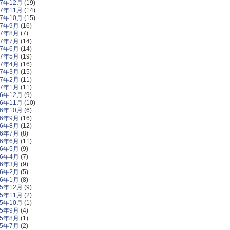
17年12月
(19)
17年11月
(14)
17年10月
(15)
17年9月
(16)
17年8月
(7)
17年7月
(14)
17年6月
(14)
17年5月
(19)
17年4月
(16)
17年3月
(15)
17年2月
(11)
17年1月
(11)
16年12月
(9)
16年11月
(10)
16年10月
(6)
16年9月
(16)
16年8月
(12)
16年7月
(8)
16年6月
(11)
16年5月
(9)
16年4月
(7)
16年3月
(9)
16年2月
(5)
16年1月
(8)
15年12月
(9)
15年11月
(2)
15年10月
(1)
15年9月
(4)
15年8月
(1)
15年7月
(2)