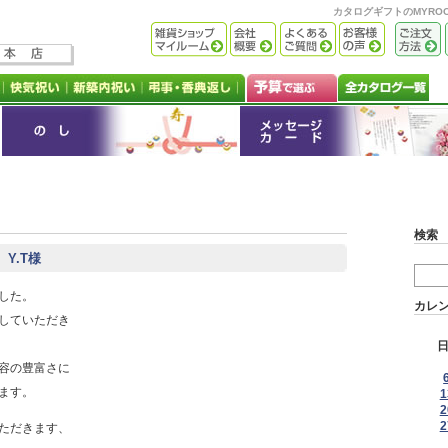
カタログギフトのMYR
検索
Y.T様
した。
カレ
していただき
容の豊富さに
ます。
1
2
2
ただきます、