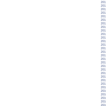
20
20
20
20
20
20
20
20
20
20
20
20
20
20
20
20
20
20
20
20
20
20
20
20
20
20
20
20
20
20