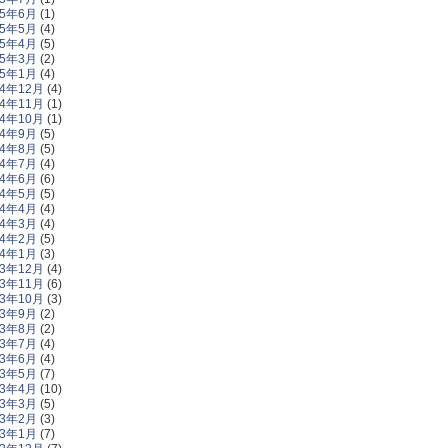
25年6月
(1)
25年5月
(4)
25年4月
(5)
25年3月
(2)
25年1月
(4)
24年12月
(4)
24年11月
(1)
24年10月
(1)
24年9月
(5)
24年8月
(5)
24年7月
(4)
24年6月
(6)
24年5月
(5)
24年4月
(4)
24年3月
(4)
24年2月
(5)
24年1月
(3)
23年12月
(4)
23年11月
(6)
23年10月
(3)
23年9月
(2)
23年8月
(2)
23年7月
(4)
23年6月
(4)
23年5月
(7)
23年4月
(10)
23年3月
(5)
23年2月
(3)
23年1月
(7)