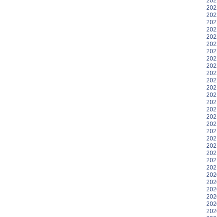
20
20
20
20
20
20
20
20
20
20
20
20
20
20
20
20
20
20
20
20
20
20
20
20
20
20
20
20
20
20