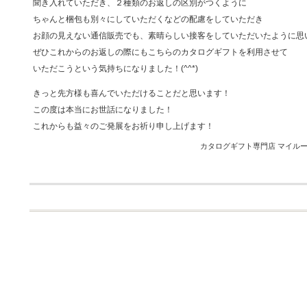
聞き入れていただき、２種類のお返しの区別がつくように
ちゃんと梱包も別々にしていただくなどの配慮をしていただき
お顔の見えない通信販売でも、素晴らしい接客をしていただいたように思
ぜひこれからのお返しの際にもこちらのカタログギフトを利用させて
いただこうという気持ちになりました！(^^*)
きっと先方様も喜んでいただけることだと思います！
この度は本当にお世話になりました！
これからも益々のご発展をお祈り申し上げます！
カタログギフト専門店 マイルーム 