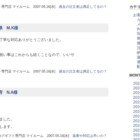
門店 マイルーム 2007.05.16[水]
過去の注文者は満足してるの？
カテ
お
県 M.K様
丁寧な対応ありがとうございました。
祝い事はこれからも続くことなので、いいサ
門店 マイルーム 2007.05.16[水]
過去の注文者は満足してるの？
MONT
20
20
府 N.A様
20
20
20
20
20
20
ました。
20
20
します。
20
20
グギフト専門店 マイルーム 2007.05.16[水]
返事や対応は早いの？
20