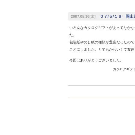
０７/５/１６ 岡山
2007.05.16[水]
いろんなカタログギフトがあってなかな
た。
包装紙やのし紙の種類が豊富だったので
ことにしました。とてもかわいくて友達
今回はありがとうございました。
カタログギフト専