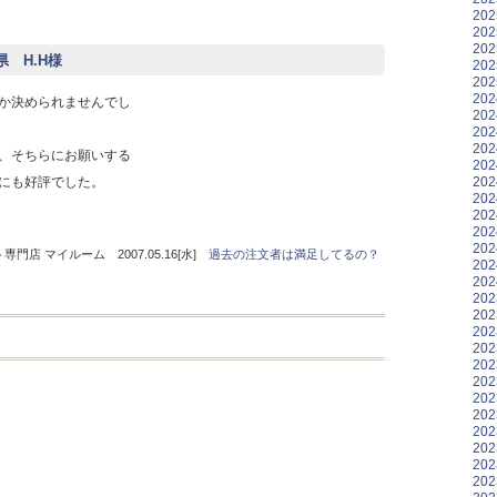
20
20
20
県 H.H様
20
20
20
か決められませんでし
20
20
20
、そちらにお願いする
20
20
にも好評でした。
20
20
20
20
門店 マイルーム 2007.05.16[水]
過去の注文者は満足してるの？
20
20
20
20
20
20
20
20
20
20
20
20
20
20