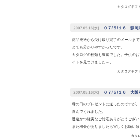
カタログギフト専
０７/５/１６ 静岡
2007.05.16[水]
商品発送から受け取り完了のメールまで
とても分かりやすかったです。
カタログの種類も豊富でした。子供のお
イトを見つけました～。
カタログギフト専
０７/５/１６ 大阪
2007.05.16[水]
母の日のプレゼントに送ったのですが、
喜んでくれました。
迅速かつ確実なご対応ありがとうござい
また機会がありましたら宜しくお願い致
カタロ