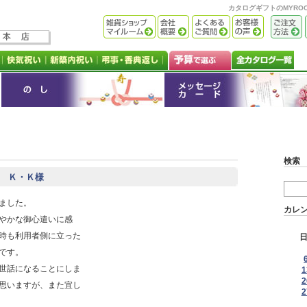
カタログギフトのMYR
検索
阪府 Ｋ・Ｋ様
ました。
カレ
やかな御心遣いに感
時も利用者側に立った
です。
世話になることにしま
1
2
思いますが、また宜し
2